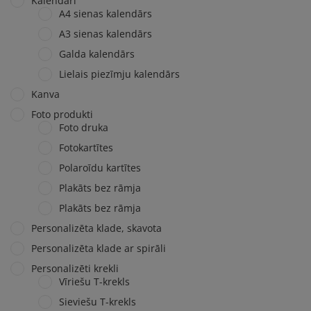
Kalendāri
A4 sienas kalendārs
A3 sienas kalendārs
Galda kalendārs
Lielais piezīmju kalendārs
Kanva
Foto produkti
Foto druka
Fotokartītes
Polaroīdu kartītes
Plakāts bez rāmja
Plakāts bez rāmja
Personalizēta klade, skavota
Personalizēta klade ar spirāli
Personalizēti krekli
Vīriešu T-krekls
Sieviešu T-krekls