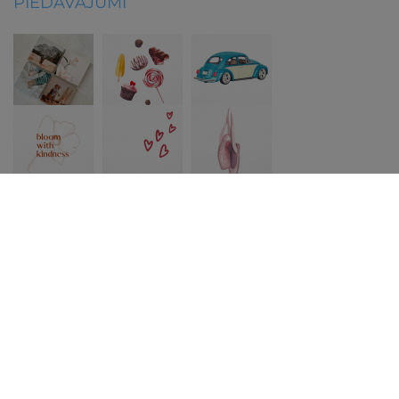
PIEDĀVĀJUMI
INFORMĀCIJA
Par mums
Lietošanas noteikumi
Privātuma politika
Piegādes noteikumi