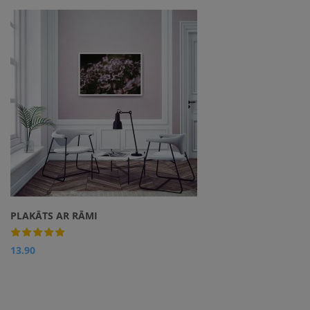
Izcel savu istabu vai biroju
ar oriģinālu, augstas
kvalitātes plakātu. Neļauj
sienām skumt tukšām!
PLAKĀTS AR RĀMI
13.90
Apskatīt
Izcel savu istabu vai biroju
ar oriģinālu, augstas