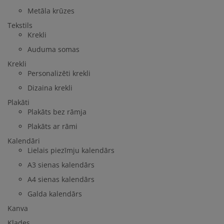
Metāla krūzes
Tekstils
Krekli
Auduma somas
Krekli
Personalizēti krekli
Dizaina krekli
Plakāti
Plakāts bez rāmja
Plakāts ar rāmi
Kalendāri
Lielais piezīmju kalendārs
A3 sienas kalendārs
A4 sienas kalendārs
Galda kalendārs
Kanva
Klades