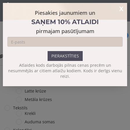
Šajā mājaslapā tiek izmantoti sīkdatnes skatīšanās uzlabošanai un
X
papildus funkciju piedāvājumam.
Sīkāk
Piesakies jaunumiem un
Es piekrītu
SAŅEM 10% ATLAIDI
pirmajam pasūtījumam
0
PIERAKSTĪTIES
PLAKĀTI
Atlaides kods darbojās pilnas cenas precēm un
nesummējās ar citiem atlaižu kodiem. Kods ir derīgs vienu
reizi.
Krūzes
Keramiskās krūzes
Latte krūze
Metāla krūzes
Tekstils
Krekli
Auduma somas