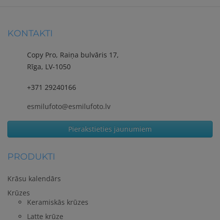
kvalitātes plakātu. Neļauj
sienām skumt tukšām!
KONTAKTI
Copy Pro, Raiņa bulvāris 17,
Rīga, LV-1050
+371 29240166
esmilufoto@esmilufoto.lv
Pierakstieties jaunumiem
PRODUKTI
Krāsu kalendārs
Krūzes
Keramiskās krūzes
Latte krūze