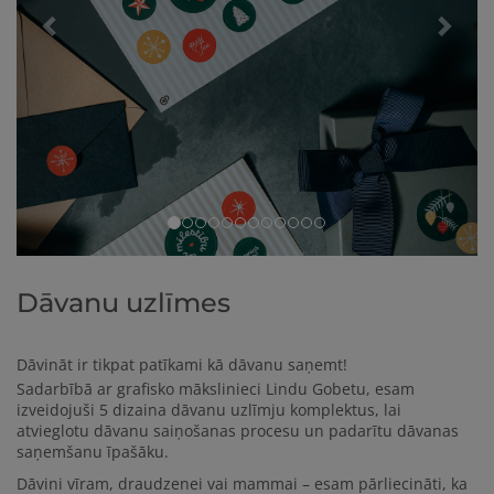
Dāvanu uzlīmes
Dāvināt ir tikpat patīkami kā dāvanu saņemt!
Sadarbībā ar grafisko mākslinieci Lindu Gobetu, esam
izveidojuši 5 dizaina dāvanu uzlīmju komplektus, lai
atvieglotu dāvanu saiņošanas procesu un padarītu dāvanas
saņemšanu īpašāku.
Dāvini vīram, draudzenei vai mammai – esam pārliecināti, ka