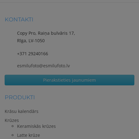
KONTAKTI
Copy Pro, Raiņa bulvāris 17,
Rīga, LV-1050
+371 29240166
esmilufoto@esmilufoto.lv
Pierakstieties jaunumiem
PRODUKTI
Krāsu kalendārs
Krūzes
Keramiskās krūzes
Latte krūze