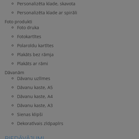
Personalizēta klade, skavota
Personalizēta klade ar spirāli
Foto produkti
Foto druka
Fotokartītes
Polaroīdu kartītes
Plakāts bez rāmja
Plakāts ar rāmi
Dāvanām
Dāvanu uzlīmes
Dāvanu kaste, A5
Dāvanu kaste, A4
Dāvanu kaste, A3
Sienas klipši
Dekoratīvais zīdpapīrs
PIEDĀVĀJUMI