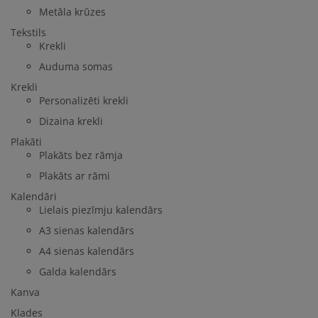
Metāla krūzes
Tekstils
Krekli
Auduma somas
Krekli
Personalizēti krekli
Dizaina krekli
Plakāti
Plakāts bez rāmja
Plakāts ar rāmi
Kalendāri
Lielais piezīmju kalendārs
A3 sienas kalendārs
A4 sienas kalendārs
Galda kalendārs
Kanva
Klades