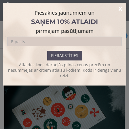
Šajā mājaslapā tiek izmantoti sīkdatnes skatīšanās uzlabošanai un
X
papildus funkciju piedāvājumam.
Sīkāk
Piesakies jaunumiem un
Es piekrītu
SAŅEM 10% ATLAIDI
pirmajam pasūtījumam
0
PIERAKSTĪTIES
Sākums
Dāvanu uzlīmes
Atlaides kods darbojās pilnas cenas precēm un
nesummējās ar citiem atlaižu kodiem. Kods ir derīgs vienu
reizi.
Previous
Next