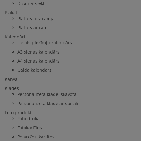
Dizaina krekli
Plakāti
Plakāts bez rāmja
Plakāts ar rāmi
Kalendāri
Lielais piezīmju kalendārs
A3 sienas kalendārs
A4 sienas kalendārs
Galda kalendārs
Kanva
Klades
Personalizēta klade, skavota
Personalizēta klade ar spirāli
Foto produkti
Foto druka
Fotokartītes
Polaroīdu kartītes