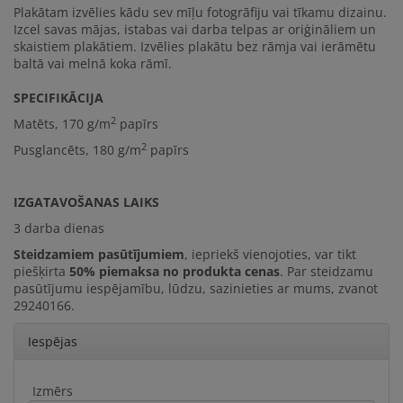
Plakātam izvēlies kādu sev mīļu fotogrāfiju vai tīkamu dizainu.
Izcel savas mājas, istabas vai darba telpas ar oriģināliem un
skaistiem plakātiem. Izvēlies plakātu bez rāmja vai ierāmētu
baltā vai melnā koka rāmī.
SPECIFIKĀCIJA
2
Matēts,
170 g/m
papīrs
2
Pusglancēts, 180 g/m
papīrs
IZGATAVOŠANAS LAIKS
3 darba dienas
Steidzamiem pasūtījumiem
, iepriekš vienojoties, var tikt
piešķirta
50% piemaksa no produkta cenas
. Par steidzamu
pasūtījumu iespējamību, lūdzu, sazinieties ar mums, zvanot
29240166.
Iespējas
Izmērs