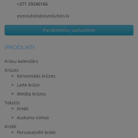
+371 29240166
esmilufoto@esmilufoto.lv
Pierakstieties jaunumiem
PRODUKTI
Krāsu kalendārs
Krūzes
Keramiskās krūzes
Latte krūze
Metāla krūzes
Tekstils
Krekli
Auduma somas
Krekli
Personalizēti krekli