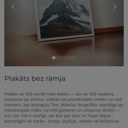
Plakāts bez rāmja
Plakāts var būt vairāk nekā dekors — tas var būt noskaņa,
iedvesma vai atmiņa. Izvēlies sev piemērotāko izmēru un radi
interjeru, kas atspoguļo Tevi. Mākslas fotogrāfija, asprātīgs vai
iedvesmojošs citāts, vai mīļš ģimenes un ceļojumu mirklis —
viss, kas Tev ir svarīgs, var kļūt par daļu no Tavas telpas -
personīgās vai darba - biroja, studijas, veikala vai kafejnīcas.