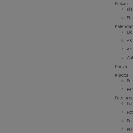
Plakāti
Pla
Pla
Kalendār
Lie
A3
A4
Ga
Kanva
Klades
Per
Per
Foto pro
Fo
Fot
Pol
Pla