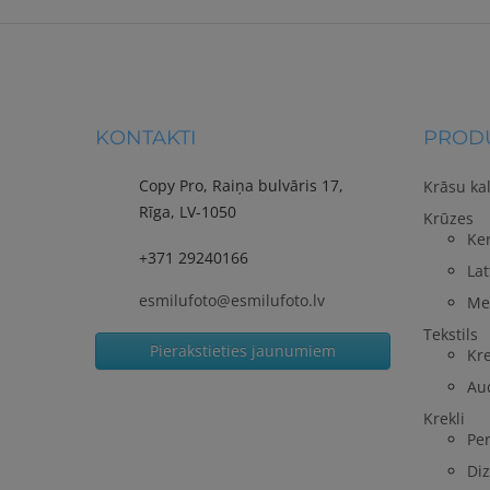
KONTAKTI
PRODU
Copy Pro, Raiņa bulvāris 17,
Krāsu ka
Rīga, LV-1050
Krūzes
Ke
+371 29240166
Lat
esmilufoto@esmilufoto.lv
Me
Tekstils
Pierakstieties jaunumiem
Kre
Au
Krekli
Per
Diz