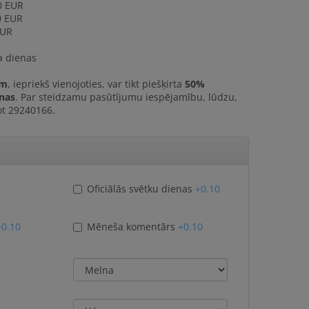
0 EUR
0 EUR
EUR
a dienas
em
, iepriekš vienojoties, var tikt piešķirta
50%
nas
. Par steidzamu pasūtījumu iespējamību, lūdzu,
ot 29240166.
Oficiālās svētku dienas
+0.10
+0.10
Mēneša komentārs
+0.10