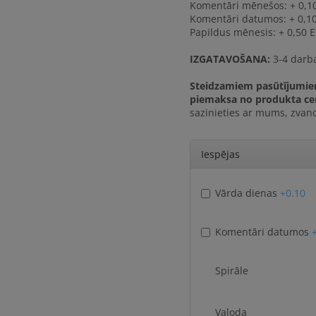
Komentāri mēnešos: + 0,1
Komentāri datumos: + 0,1
Papildus mēnesis: + 0,50 
IZGATAVOŠANA:
3-4 darb
Steidzamiem pasūtījumi
piemaksa no produkta ce
sazinieties ar mums, zvan
Iespējas
Vārda dienas
+0.10
Komentāri datumos
Spirāle
Valoda