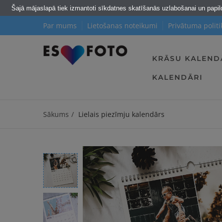
Šajā mājaslapā tiek izmantoti sīkdatnes skatīšanās uzlabošanai un papi
Par mums
Lietošanas noteikumi
Privātuma politi
KRĀSU KALEND
KALENDĀRI
Sākums
Lielais piezīmju kalendārs