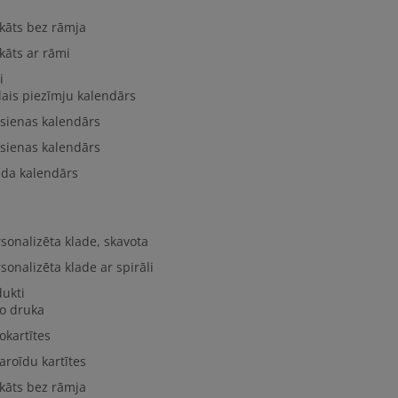
kāts bez rāmja
kāts ar rāmi
i
lais piezīmju kalendārs
 sienas kalendārs
 sienas kalendārs
lda kalendārs
sonalizēta klade, skavota
sonalizēta klade ar spirāli
dukti
to druka
okartītes
aroīdu kartītes
kāts bez rāmja