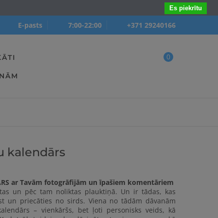
Es piekrītu
E-pasts
7:00-22:00
+371 29240166
0
KĀTI
ANĀM
ju kalendārs
S ar Tavām fotogrāfijām un īpašiem komentāriem
rtas un pēc tam noliktas plauktiņā. Un ir tādas, kas
just un priecāties no sirds. Viena no tādām dāvanām
kalendārs
– vienkāršs, bet ļoti personisks veids, kā