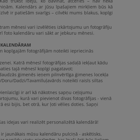
 Kad trūkst ideju, ko dāvināt, atceries – nav nekā
miņām. Kalendārs ar jūsu īpašajiem mirkļiem būs kā
zīvē ir patiešām svarīgs – cilvēki mums blakus, kopīgi
tram mēnesi vari izvēlēties izkārtojumu un fotogrāfiju
rī foto kalendāru vari sākt ar jebkuru mēnesi.
M KALENDĀRAM
kopīgajām fotogrāfijām noteikti iepriecinās
enei. Katrā mēnesī fotogrāfijas sadaļā iekļaut kādu
ties tajā mēnesī kopīgi pagatavot;
i daudzās ģimenēs ieņem pilnvērtīga ģimenes locekļa
/Doru/Dadzi/Tavamīluļavārds noteikti raisīs siltas
vienlaicīgi ir arī kā nākotnes sapņu ceļojumu
ārtojumu, kurā vari pievienot divas fotogrāfijas - vienā
 esi bijis, bet otrā, kur ļoti vēlies doties. Sapņi
as idejas vari realizēt personalizētā kalendārā!
ir jaunākais mūsu kalendāru pulciņā - askētisks,
ar papildu vietu piezīmēm, kas īpaši ērti būs lieliem