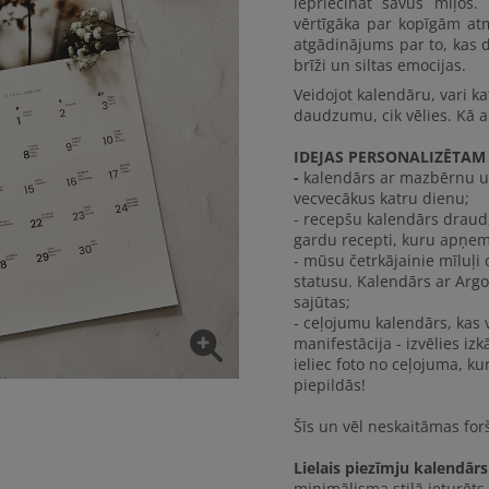
iepriecināt savus mīļos.
vērtīgāka par kopīgām at
atgādinājums par to, kas d
brīži un siltas emocijas.
Veidojot kalendāru, vari ka
daudzumu, cik vēlies. Kā a
IDEJAS PERSONALIZĒTA
-
kalendārs ar mazbērnu un 
vecvecākus katru dienu;
- recepšu kalendārs draudz
gardu recepti, kuru apņema
- mūsu četrkājainie mīluļ
statusu. Kalendārs ar Argo
sajūtas;
- ceļojumu kalendārs, kas 
manifestācija - izvēlies izk
ieliec foto no ceļojuma, kurā
piepildās!
Šīs un vēl neskaitāmas forš
Lielais piezīmju kalendārs
minimālisma stilā ieturēts 