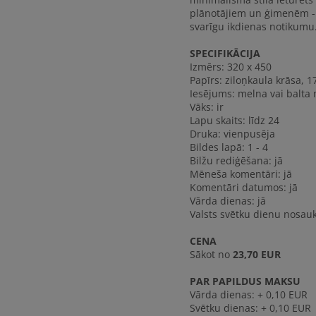
plānotājiem un ģimenēm - n
svarīgu ikdienas notikumu
SPECIFIKĀCIJA
Izmērs: 320 x 450
Papīrs: ziloņkaula krāsa, 1
Iesējums: melna vai balta
Vāks: ir
Lapu skaits: līdz 24
Druka: vienpusēja
Bildes lapā: 1 - 4
Bilžu rediģēšana: jā
Mēneša komentāri: jā
Komentāri datumos: jā
Vārda dienas: jā
Valsts svētku dienu nosauk
CENA
Sākot no
23,70 EUR
PAR PAPILDUS MAKSU
Vārda dienas: + 0,10 EUR
Svētku dienas: + 0,10 EUR