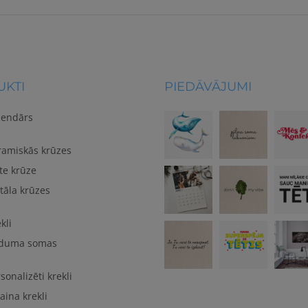
KTI
PIEDĀVĀJUMI
lendārs
ramiskās krūzes
te krūze
tāla krūzes
kli
duma somas
sonalizēti krekli
aina krekli