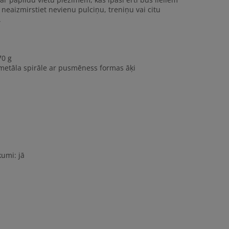
eaizmirstiet nevienu pulciņu, treniņu vai citu
.
70 g
 metāla spirāle ar pusmēness formas āķi
umi: jā