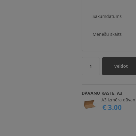
Sākumdatums
Mēnešu skaits
Veidot
1
DĀVANU KASTE, A3
A3 izmēra dāvanu
€ 3.00