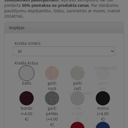
piešķirta
50% piemaksa no produkta cenas
. Par steidzamu
pasūtījumu iespējamību, lūdzu, sazinieties ar mums, zvanot
29240166.
Iespējas
Krekla izmērs
Krekla krāsa
balts
gaiši
gaiši
gaiši
rozā
zaļš
zils
bordo
gaiši
haki
melns
(+4.00
pelēks
(+4.00
(+4.00
€)
(+4.00
€)
€)
€)