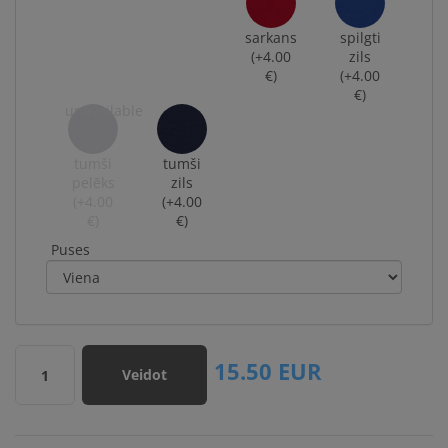
sarkans
spilgti
(+4.00
zils
€)
(+4.00
€)
tumši
tumši
pelēks
zils
(+4.00
(+4.00
€)
€)
Puses
15.50
EUR
Veidot
1