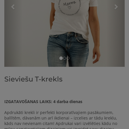
Sieviešu T-krekls
IZGATAVOŠANAS LAIKS: 4 darba dienas
Apdrukāti krekli ir perfekti korporatīvajiem pasākumiem,
ballītēm, dāvanām un arī ikdienai – izcelies ar tādu kreklu,
kāds nav nevienam citam! Apdrukai vari izvēlēties kādu no
mūsu sagatavotajiem dizainiem vai izveidot savu dizainu.