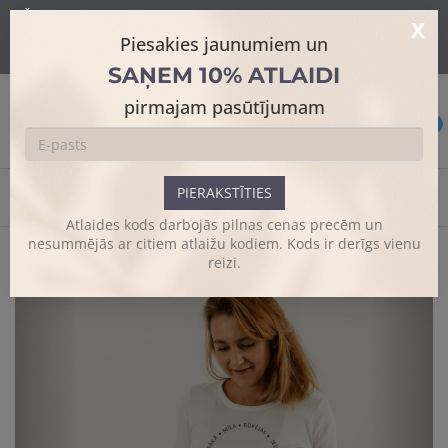
Šajā mājaslapā tiek izmantoti sīkdatnes skatīšanās uzlabošanai un
X
papildus funkciju piedāvājumam.
Sīkāk
Piesakies jaunumiem un
Es piekrītu
SAŅEM 10% ATLAIDI
pirmajam pasūtījumam
0
PIERAKSTĪTIES
Sākums
Personalizēti krekli
Sieviešu T-krekls
Atlaides kods darbojās pilnas cenas precēm un
nesummējās ar citiem atlaižu kodiem. Kods ir derīgs vienu
reizi.
Previous
Next