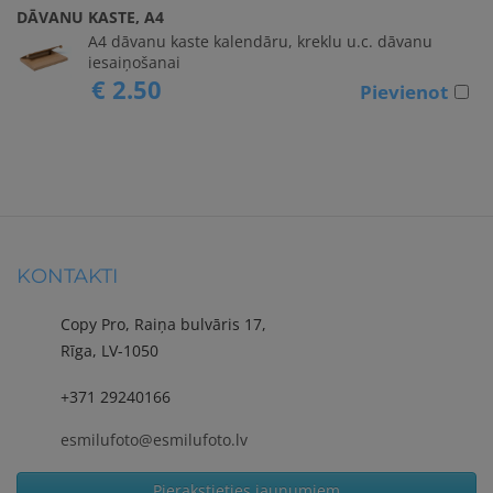
DĀVANU KASTE, A4
A4 dāvanu kaste kalendāru, kreklu u.c. dāvanu
iesaiņošanai
€ 2.50
Pievienot
KONTAKTI
Copy Pro, Raiņa bulvāris 17,
Rīga, LV-1050
+371 29240166
esmilufoto@esmilufoto.lv
Pierakstieties jaunumiem