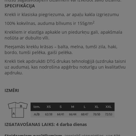
SPECIFIKĀCIJA
Krekli ir klasiska piegriezuma, ar apaļu kakla izgriezumu
2
100% kokvilna
s, auduma blīvums ir
155g/m
Krekliem ir elastīga apkakle un piedurkņu gali, apakšmala
nošūta ar dubulto vīli.
Pieejamās kreklu krāsas – balta, melna, tumši zila, haki,
bordo, tumši pelēka, gaiši pelēka.
Krekli tiek apdrukāti DTG drukas tehnoloģijā (uzdruka taisni
uz auduma), kas nodrošina apģērbu noturīgu un kvalitatīvu
apdruku.
IZMĒRI
IZGATAVOŠANAS LAIKS
: 4 darba dienas
Steidzamiem pasūtījumiem
, iepriekš vienojoties, var tikt