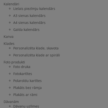
Kalendāri
Lielais piezīmju kalendārs
A3 sienas kalendārs
A4 sienas kalendārs
Galda kalendārs
Kanva
Klades
Personalizēta klade, skavota
Personalizēta klade ar spirāli
Foto produkti
Foto druka
Fotokartītes
Polaroīdu kartītes
Plakāts bez rāmja
Plakāts ar rāmi
Dāvanām
Dāvanu uzlīmes