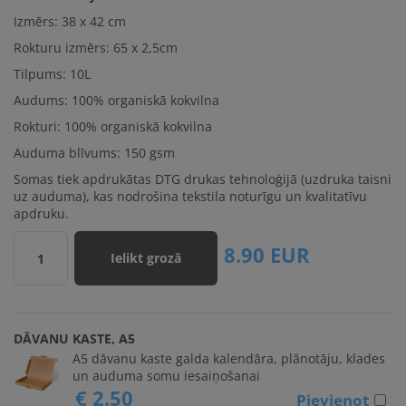
Izmērs:
38 x 42 cm
Rokturu izmērs:
65 x 2,5cm
Tilpums: 10L
Audums: 100% organiskā kokvilna
Rokturi: 100% organiskā kokvilna
Auduma blīvums: 150 gsm
Somas tiek apdrukātas DTG drukas tehnoloģijā (uzdruka taisni
uz auduma), kas nodrošina tekstila noturīgu un kvalitatīvu
apdruku.
8.90
EUR
Ielikt grozā
1
DĀVANU KASTE, A5
A5 dāvanu kaste galda kalendāra, plānotāju, klades
un auduma somu iesaiņošanai
€ 2.50
Pievienot