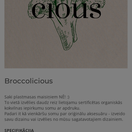
Broccolicious
Saki plastmasas maisiņiem NĒ! :)
To vietā izvēlies daudz reiz lietojamu sertificētas organiskās
kokvilnas iepirkumu somu ar apdruku.
Padari it kā vienkāršu somu par oriģinālu aksesuāru - izveido
savu dizainu vai izvēlies no mūsu sagatavotajiem dizainiem.
SPECIFIKĀCIJA