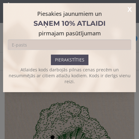
Šajā mājaslapā tiek izmantoti sīkdatnes skatīšanās uzlabošanai un
X
papildus funkciju piedāvājumam.
Sīkāk
Piesakies jaunumiem un
Es piekrītu
SAŅEM 10% ATLAIDI
pirmajam pasūtījumam
0
PIERAKSTĪTIES
Sākums
Dizaina somas
Broccolicious
Atlaides kods darbojās pilnas cenas precēm un
nesummējās ar citiem atlaižu kodiem. Kods ir derīgs vienu
reizi.