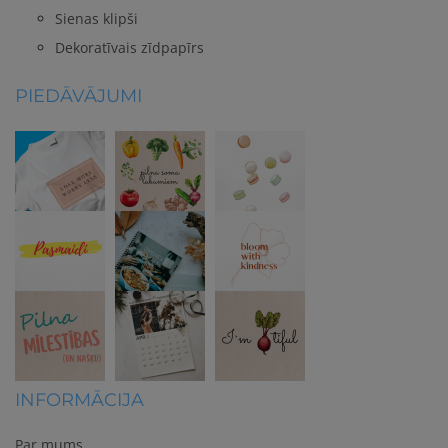
Sienas klipši
Dekoratīvais zīdpapīrs
PIEDĀVĀJUMI
INFORMĀCIJA
Par mums