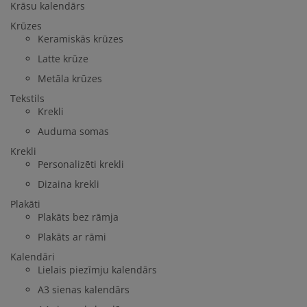
Krāsu kalendārs
Krūzes
Keramiskās krūzes
Latte krūze
Metāla krūzes
Tekstils
Krekli
Auduma somas
Krekli
Personalizēti krekli
Dizaina krekli
Plakāti
Plakāts bez rāmja
Plakāts ar rāmi
Kalendāri
Lielais piezīmju kalendārs
A3 sienas kalendārs