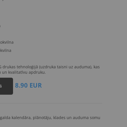
m
okvilna
kvilna
 drukas tehnoloģijā (uzdruka taisni uz auduma), kas
u un kvalitatīvu apdruku.
8.90
EUR
ā
 galda kalendāra, plānotāju, klades un auduma somu