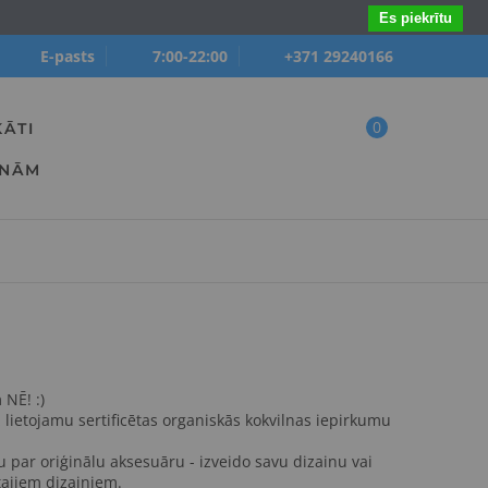
Es piekrītu
E-pasts
7:00-22:00
+371 29240166
0
KĀTI
ANĀM
NĒ! :)
z lietojamu sertificētas organiskās kokvilnas iepirkumu
u par oriģinālu aksesuāru - izveido savu dizainu vai
tajiem dizainiem.