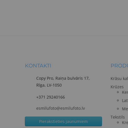
KONTAKTI
PRODU
Copy Pro, Raiņa bulvāris 17,
Krāsu ka
Rīga, LV-1050
Krūzes
Ke
+371 29240166
Lat
esmilufoto@esmilufoto.lv
Me
Tekstils
Pierakstieties jaunumiem
Kre