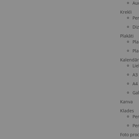
Au
Krekli
Per
Diz
Plakāti
Pla
Pla
Kalendār
Lie
A3
A4
Ga
Kanva
Klades
Per
Per
Foto pro