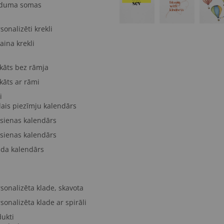
duma somas
sonalizēti krekli
aina krekli
kāts bez rāmja
kāts ar rāmi
i
lais piezīmju kalendārs
 sienas kalendārs
 sienas kalendārs
lda kalendārs
sonalizēta klade, skavota
sonalizēta klade ar spirāli
dukti