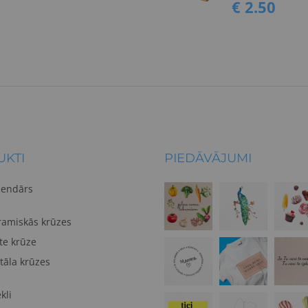
€ 2.50
KTI
PIEDĀVĀJUMI
lendārs
ramiskās krūzes
te krūze
tāla krūzes
kli