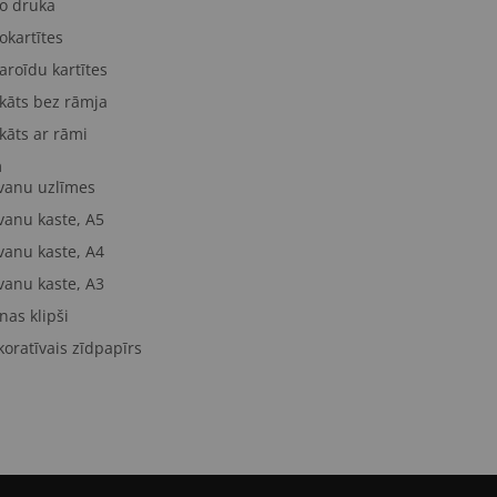
to druka
okartītes
aroīdu kartītes
kāts bez rāmja
kāts ar rāmi
m
vanu uzlīmes
vanu kaste, A5
vanu kaste, A4
vanu kaste, A3
nas klipši
oratīvais zīdpapīrs