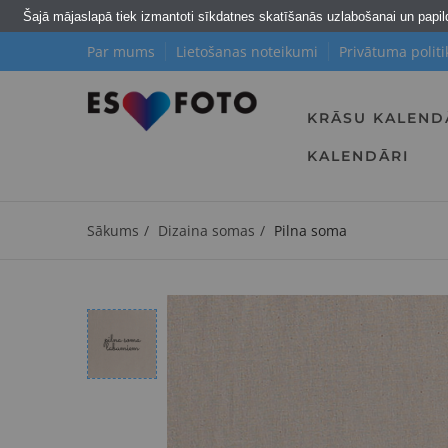
Šajā mājaslapā tiek izmantoti sīkdatnes skatīšanās uzlabošanai un papi
Par mums
Lietošanas noteikumi
Privātuma politi
KRĀSU KALEND
KALENDĀRI
Sākums
Dizaina somas
Pilna soma