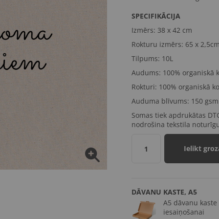
SPECIFIKĀCIJA
Izmērs:
38 x 42 cm
Rokturu izmērs:
65 x 2,5c
Tilpums: 10L
Audums: 100% organiskā k
Rokturi: 100% organiskā ko
Auduma blīvums: 150 gsm
Somas tiek apdrukātas DTG
nodrošina tekstila noturīg
Ielikt groz
1
DĀVANU KASTE, A5
A5 dāvanu kaste
iesaiņošanai