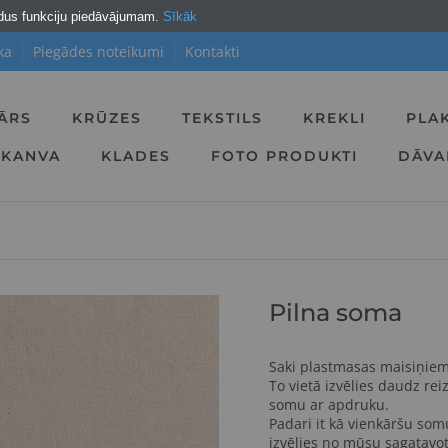
ldus funkciju piedāvājumam.
Sīkāk
X
ka
Piegādes noteikumi
Kontakti
Piesakies jaunumiem un
SAŅEM 10% ATLAIDI
ĀRS
KRŪZES
TEKSTILS
KREKLI
PLA
pirmajam pasūtījumam
KANVA
KLADES
FOTO PRODUKTI
DĀV
PIERAKSTĪTIES
Atlaides kods darbojās pilnas cenas
precēm un nesummējās ar citiem
atlaižu kodiem. Kods ir derīgs vienu
reizi.
Pilna soma
Saki plastmasas maisiņiem 
To vietā izvēlies daudz rei
somu ar apdruku.
Padari it kā vienkāršu som
izvēlies no mūsu sagatavo