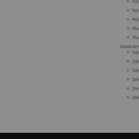
Fo
Fot
Pol
Pla
Pla
Dāvanā
Dā
Dā
Dā
Dā
Sie
Dek